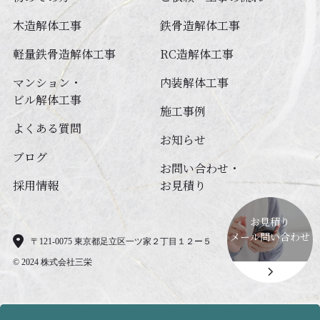
木造解体工事
鉄⾻造解体⼯事
軽量鉄⾻造解体⼯事
RC造解体⼯事
マンション・
内装解体⼯事
ビル解体⼯事
施工事例
よくある質問
お知らせ
ブログ
お問い合わせ・
採用情報
お見積り
お見積り
メール問い合わせ
〒121-0075 東京都足立区一ツ家２丁目１２ー５
© 2024 ️株式会社三栄