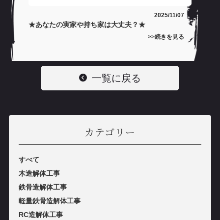
2025/11/07
★あなたの実家や持ち家は大丈夫？★
続きを見る
一覧に戻る
カテゴリー
すべて
木造解体工事
鉄⾻造解体⼯事
軽量鉄⾻造解体⼯事
RC造解体⼯事